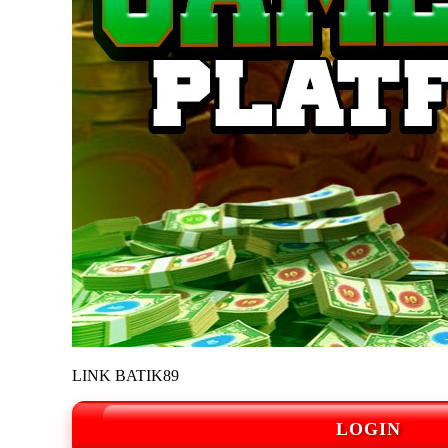
LINK BATIK89
LOGIN