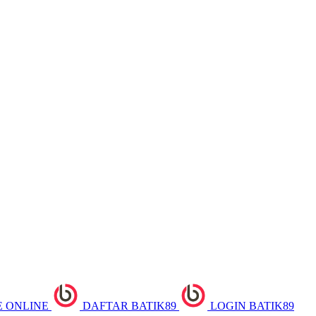
 ONLINE
DAFTAR BATIK89
LOGIN BATIK89